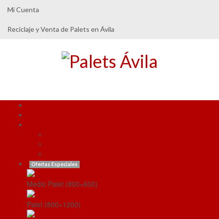
Mi Cuenta
Reciclaje y Venta de Palets en Ávila
Inicio
Quienes Somos
Productos
Palets Reciclados
Palets Nuevos
Otros
Ofertas Especiales
Medio Palet (800×600)
Palet (800×1200)