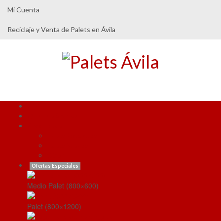
Mi Cuenta
Reciclaje y Venta de Palets en Ávila
Inicio
Quienes Somos
Productos
Palets Reciclados
Palets Nuevos
Otros
Ofertas Especiales
Medio Palet (800×600)
Palet (800×1200)